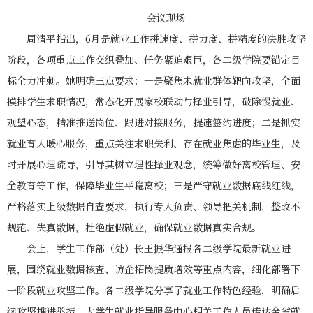
会议现场
周清平指出，6月是就业工作拼速度、拼力度、拼精度的决胜攻坚
阶段，各项重点工作交织叠加、任务紧迫艰巨，各二级学院要锚定目
标全力冲刺。她明确三点要求：一是聚焦未就业群体靶向攻坚，全面
摸排学生求职情况，常态化开展家校联动与择业引导，破除慢就业、
观望心态，精准推送岗位、跟进对接服务，提速签约进度；二是抓实
就业育人暖心服务，重点关注求职失利、存在就业焦虑的毕业生，及
时开展心理疏导，引导其树立理性择业观念，统筹做好离校管理、安
全教育等工作，保障毕业生平稳离校；三是严守就业数据底线红线，
严格落实上级数据自查要求，执行专人负责、领导把关机制，整改不
规范、失真数据，杜绝虚假就业，确保就业数据真实合规。
会上，学生工作部（处）长王振华通报各二级学院最新就业进
展，围绕就业数据核查、访企拓岗提质增效等重点内容，细化部署下
一阶段就业攻坚工作。各二级学院分享了就业工作特色经验，明确后
续攻坚推进举措。大学生就业指导服务中心相关工作人员传达全省就