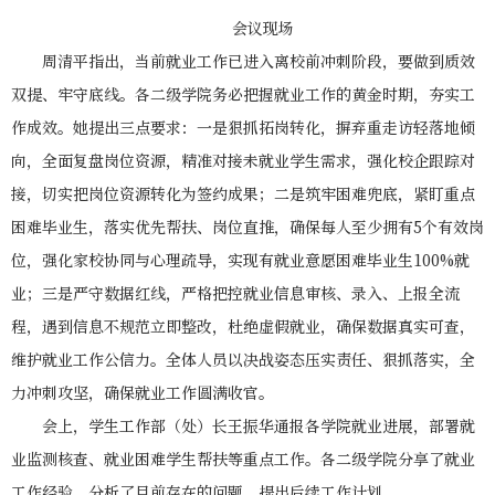
会议现场
周清平指出，当前就业工作已进入离校前冲刺阶段，要做到质效
双提、牢守底线。各二级学院务必把握就业工作的黄金时期，夯实工
作成效。她提出三点要求：一是狠抓拓岗转化，摒弃重走访轻落地倾
向，全面复盘岗位资源，精准对接未就业学生需求，强化校企跟踪对
接，切实把岗位资源转化为签约成果；二是筑牢困难兜底，紧盯重点
困难毕业生，落实优先帮扶、岗位直推，确保每人至少拥有5个有效岗
位，强化家校协同与心理疏导，实现有就业意愿困难毕业生100%就
业；三是严守数据红线，严格把控就业信息审核、录入、上报全流
程，遇到信息不规范立即整改，杜绝虚假就业，确保数据真实可查，
维护就业工作公信力。全体人员以决战姿态压实责任、狠抓落实，全
力冲刺攻坚，确保就业工作圆满收官。
会上，学生工作部（处）长王振华通报各学院就业进展，部署就
业监测核查、就业困难学生帮扶等重点工作。各二级学院分享了就业
工作经验、分析了目前存在的问题、提出后续工作计划。