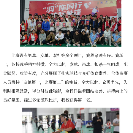
比赛设有男单、女单、双打等多个项目，赛程紧凑有序。赛场
上，各校选手精神抖擞、全力以赴，发球、吊球、扣杀一气呵成，配
合默契、攻防有度，充分展现了扎实球技与良好体育素养。全体参赛
人员秉持“友谊第一，比赛第二”的宗旨，全力以赴、奋勇争先，失
利时相互鼓励，得分时彼此喝彩，全程洋溢着团结友善、拼搏向上的
良好氛围。经过多轮激烈比拼，我校获得第二名。